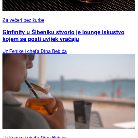
Za večeri bez žurbe
Ginfinity u Šibeniku stvorio je lounge iskustvo
kojem se gosti uvijek vraćaju
Uz Fenixe i chefa Dina Bebića
Uz Fenixe i chefa Dina Bebića