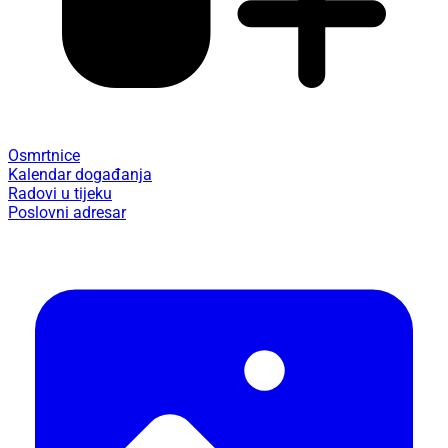
Osmrtnice
Kalendar događanja
Radovi u tijeku
Poslovni adresar