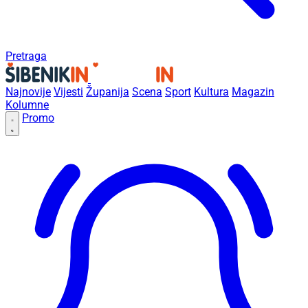
Pretraga
Najnovije
Vijesti
Županija
Scena
Sport
Kultura
Magazin
Kolumne
Promo