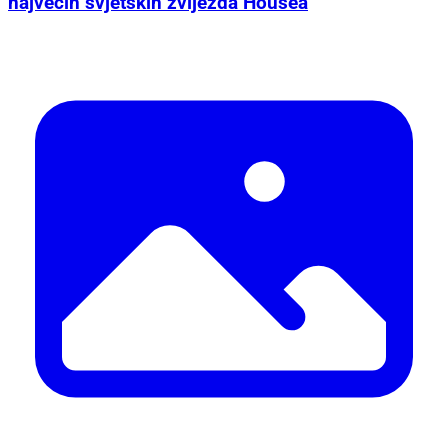
najvećih svjetskih zvijezda Housea