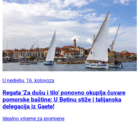
U nedjelju, 16. kolovoza
Regata 'Za dušu i tilo' ponovno okuplja čuvare
pomorske baštine: U Betinu stiže i talijanska
delegacija iz Gaete!
Idealno vrijeme za promjene