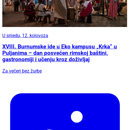
U srijedu, 12. kolovoza
XVIII. Burnumske ide u Eko kampusu „Krka“ u
Puljanima – dan posvećen rimskoj baštini,
gastronomiji i učenju kroz doživljaj
Za večeri bez žurbe