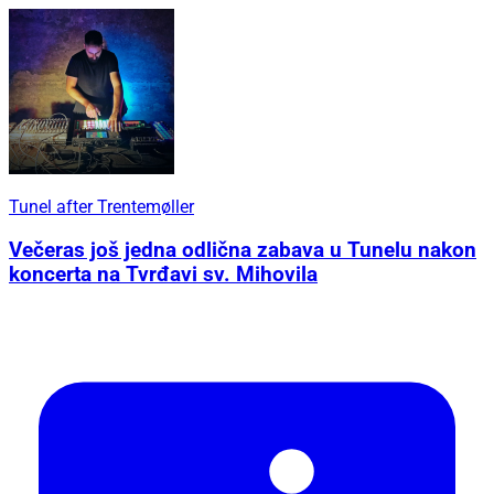
Tunel after Trentemøller
Večeras još jedna odlična zabava u Tunelu nakon
koncerta na Tvrđavi sv. Mihovila