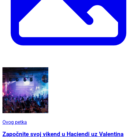
Ovog petka
Započnite svoj vikend u Haciendi uz Valentina