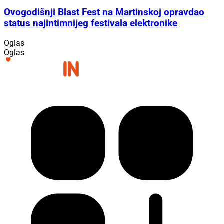
Ovogodišnji Blast Fest na Martinskoj opravdao
status najintimnijeg festivala elektronike
Oglas
Oglas