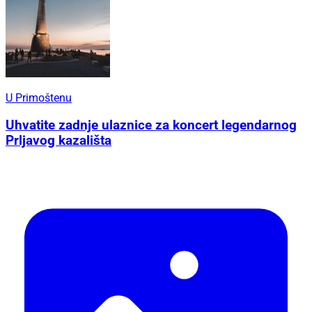
U Primoštenu
Uhvatite zadnje ulaznice za koncert legendarnog
Prljavog kazališta