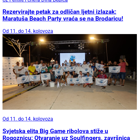
Rezervirajte petak za odličan ljetni izlazak:
Maratuša Beach Party vraća se na Brodaricu!
Od 11. do 14. kolovoza
Od 11. do 14. kolovoza
Svjetska elita Big Game ribolova stiže u
Rogoznicu: Otvaranje uz Soulfingers, završnica