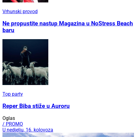
Vrhunski provod
Ne propustite nastup Magazina u NoStress Beach
baru
Top party
Reper Biba stiže u Auroru
Oglas
/ PROMO
U nedjelju, 16. kolovoza