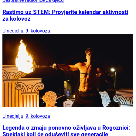
Besplatne radionice za djecu
Rastimo uz STEM: Provjerite kalendar aktivnosti
za kolovoz
U nedjelju, 9. kolovoza
U nedjelju, 9. kolovoza
Legenda o zmaju ponovno oživljava u Rogoznici:
Spektakl koji će oduševiti sve generacije