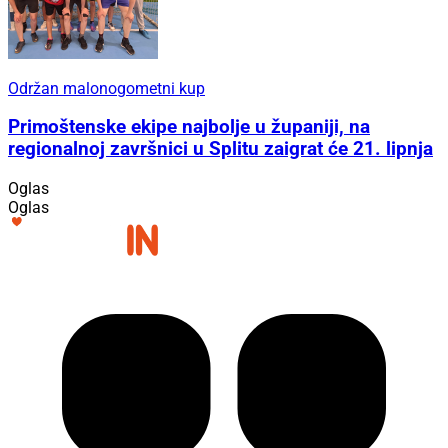
Održan malonogometni kup
Primoštenske ekipe najbolje u županiji, na
regionalnoj završnici u Splitu zaigrat će 21. lipnja
Oglas
Oglas