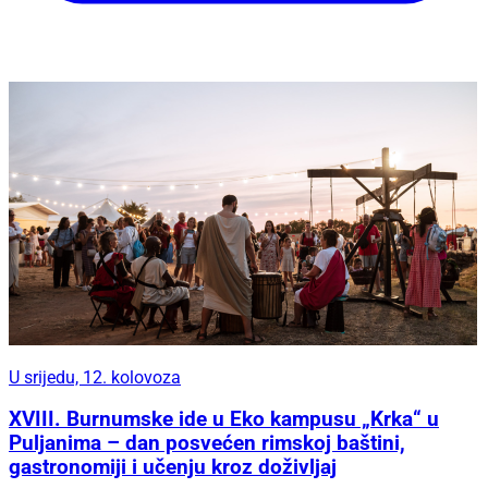
U srijedu, 12. kolovoza
XVIII. Burnumske ide u Eko kampusu „Krka“ u
Puljanima – dan posvećen rimskoj baštini,
gastronomiji i učenju kroz doživljaj