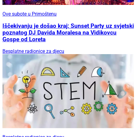
Ove subote u Primoštenu
Iščekivanju je došao kraj: Sunset Party uz svjetski
poznatog DJ Davida Moralesa na Vidikovcu
Gospe od Loreta
Besplatne radionice za djecu