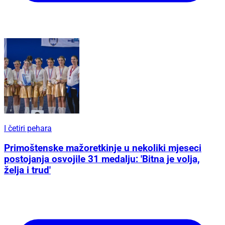
I četiri pehara
Primoštenske mažoretkinje u nekoliki mjeseci
postojanja osvojile 31 medalju: 'Bitna je volja,
želja i trud'