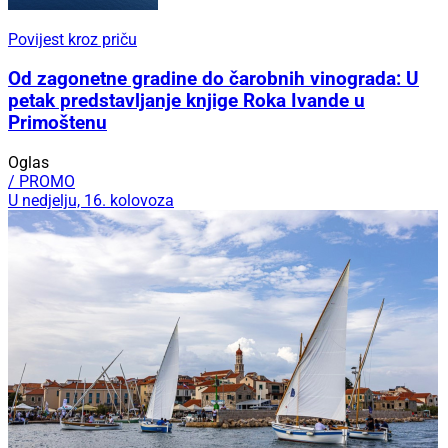
Povijest kroz priču
Od zagonetne gradine do čarobnih vinograda: U
petak predstavljanje knjige Roka Ivande u
Primoštenu
Oglas
/ PROMO
U nedjelju, 16. kolovoza