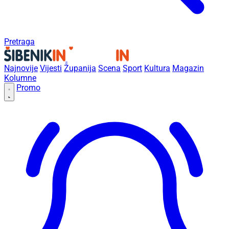
Pretraga
Najnovije
Vijesti
Županija
Scena
Sport
Kultura
Magazin
Kolumne
Promo