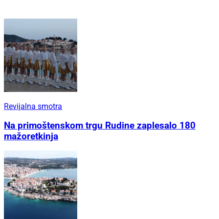
Revijalna smotra
Na primoštenskom trgu Rudine zaplesalo 180
mažoretkinja