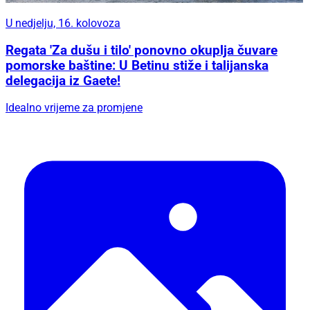
U nedjelju, 16. kolovoza
Regata 'Za dušu i tilo' ponovno okuplja čuvare
pomorske baštine: U Betinu stiže i talijanska
delegacija iz Gaete!
Idealno vrijeme za promjene