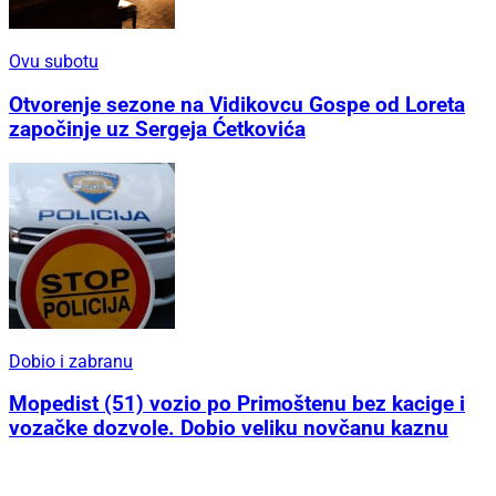
Ovu subotu
Otvorenje sezone na Vidikovcu Gospe od Loreta
započinje uz Sergeja Ćetkovića
Dobio i zabranu
Mopedist (51) vozio po Primoštenu bez kacige i
vozačke dozvole. Dobio veliku novčanu kaznu