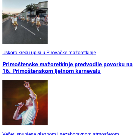
Uskoro kreću upisi u Pirovačke mažoretkinje
Primoštenske mažoretkinje predvodile povorku na
16. Primoštenskom ljetnom karnevalu
Večer ispunjena glazbom i nezaboravnom atmosferom