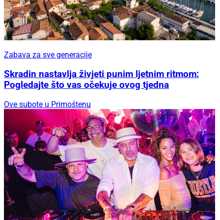
Zabava za sve generacije
Skradin nastavlja živjeti punim ljetnim ritmom:
Pogledajte što vas očekuje ovog tjedna
Ove subote u Primoštenu