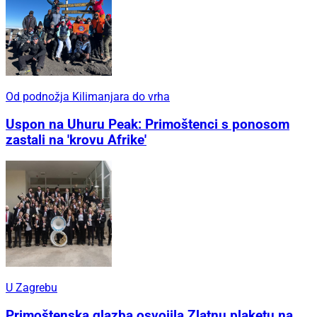
Od podnožja Kilimanjara do vrha
Uspon na Uhuru Peak: Primoštenci s ponosom
zastali na 'krovu Afrike'
U Zagrebu
Primoštenska glazba osvojila Zlatnu plaketu na