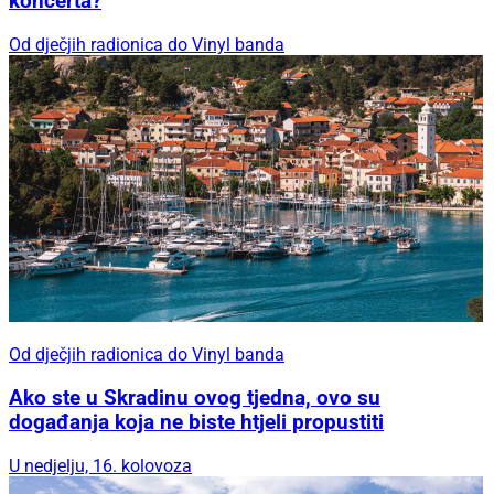
koncerta?
Od dječjih radionica do Vinyl banda
Od dječjih radionica do Vinyl banda
Ako ste u Skradinu ovog tjedna, ovo su
događanja koja ne biste htjeli propustiti
U nedjelju, 16. kolovoza