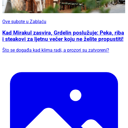
Ove subote u Zablaću
Kad Mirakul zasvira, Grdelin poslužuje: Peka, riba
i steakovi za ljetnu večer koju ne želite propustiti!
Što se događa kad klima radi, a prozori su zatvoreni?