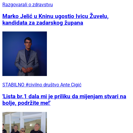
Razgovarali o zdravstvu
Marko Jelić u Kninu ugostio Ivicu Žuvelu,
kandidata za zadarskog župana
STABILNO #civilno društvo Ante Cigić
'Lista br.1 dala mi je priliku da mijenjam stvari na
bolje, podržite me!'