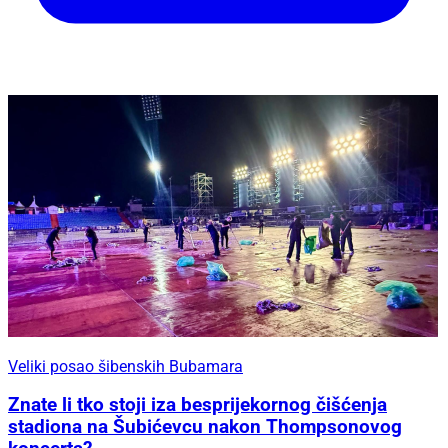
Veliki posao šibenskih Bubamara
Znate li tko stoji iza besprijekornog čišćenja
stadiona na Šubićevcu nakon Thompsonovog