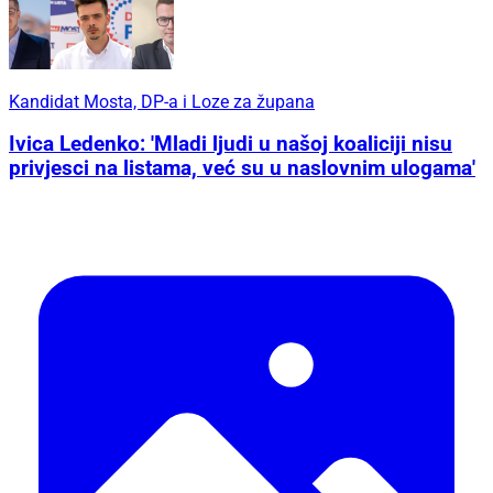
Kandidat Mosta, DP-a i Loze za župana
Ivica Ledenko: 'Mladi ljudi u našoj koaliciji nisu
privjesci na listama, već su u naslovnim ulogama'