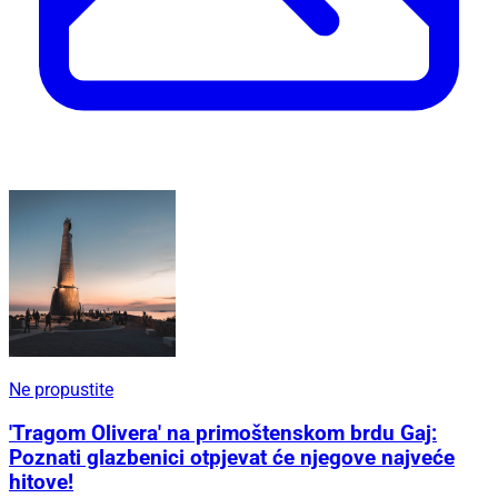
Ne propustite
'Tragom Olivera' na primoštenskom brdu Gaj:
Poznati glazbenici otpjevat će njegove najveće
hitove!