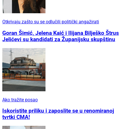
Otkrivaju zašto su se odlučili politički angažirati
Goran Šimić, Jelena Kaić i Ilijana Bilješko Štrus
Jelićevi su kandidati za Županijsku skupštinu
Ako tražite posao
Iskoristite priliku i zaposlite se u renomiranoj
tvrtki CMA!