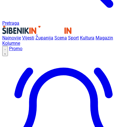
Pretraga
Najnovije
Vijesti
Županija
Scena
Sport
Kultura
Magazin
Kolumne
Promo