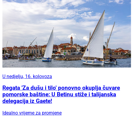
U nedjelju, 16. kolovoza
Regata 'Za dušu i tilo' ponovno okuplja čuvare
pomorske baštine: U Betinu stiže i talijanska
delegacija iz Gaete!
Idealno vrijeme za promjene