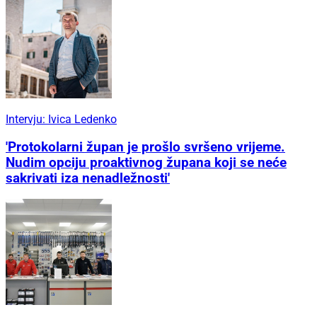
Intervju: Ivica Ledenko
'Protokolarni župan je prošlo svršeno vrijeme.
Nudim opciju proaktivnog župana koji se neće
sakrivati iza nenadležnosti'