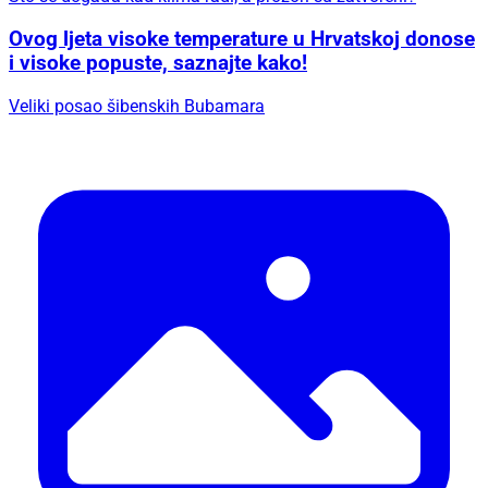
Ovog ljeta visoke temperature u Hrvatskoj donose
i visoke popuste, saznajte kako!
Veliki posao šibenskih Bubamara