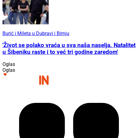
Burić i Mileta u Dubravi i Birnju
'Život se polako vraća u sva naša naselja. Natalitet
u Šibeniku raste i to već tri godine zaredom'
Oglas
Oglas