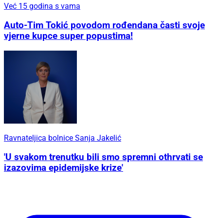
Već 15 godina s vama
Auto-Tim Tokić povodom rođendana časti svoje
vjerne kupce super popustima!
Ravnateljica bolnice Sanja Jakelić
'U svakom trenutku bili smo spremni othrvati se
izazovima epidemijske krize'