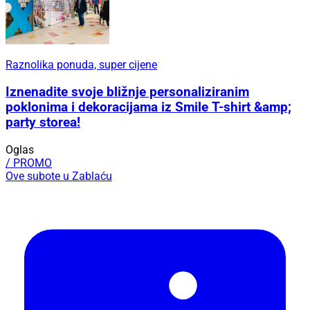
Raznolika ponuda, super cijene
Iznenadite svoje bližnje personaliziranim
poklonima i dekoracijama iz Smile T-shirt &amp;
party storea!
Oglas
/ PROMO
Ove subote u Zablaću