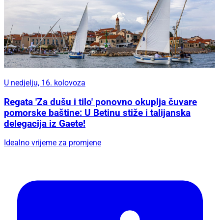
U nedjelju, 16. kolovoza
Regata 'Za dušu i tilo' ponovno okuplja čuvare
pomorske baštine: U Betinu stiže i talijanska
delegacija iz Gaete!
Idealno vrijeme za promjene