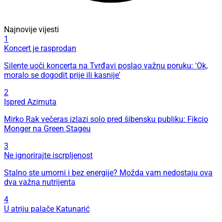
Najnovije vijesti
1
Koncert je rasprodan
Silente uoči koncerta na Tvrđavi poslao važnu poruku: 'Ok,
moralo se dogodit prije ili kasnije'
2
Ispred Azimuta
Mirko Rak večeras izlazi solo pred šibensku publiku: Fikcio
Monger na Green Stageu
3
Ne ignorirajte iscrpljenost
Stalno ste umorni i bez energije? Možda vam nedostaju ova
dva važna nutrijenta
4
U atriju palače Katunarić