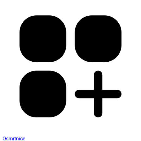
U nedjelju, 9. kolovoza
Legenda o zmaju ponovno oživljava u Rogoznici:
Spektakl koji će oduševiti sve generacije
Oglas