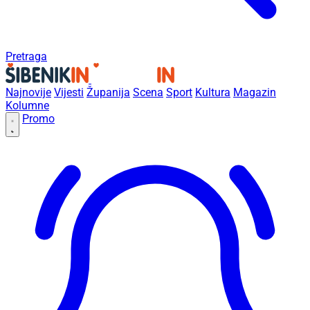
Pretraga
Najnovije
Vijesti
Županija
Scena
Sport
Kultura
Magazin
Kolumne
Promo