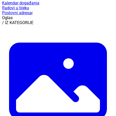
Osmrtnice
Kalendar događanja
Radovi u tijeku
Poslovni adresar
Oglas
/ IZ KATEGORIJE