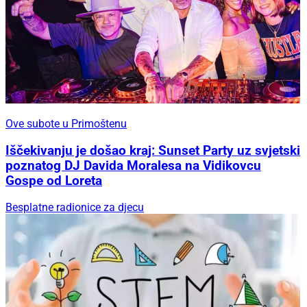
Ove subote u Primoštenu
Iščekivanju je došao kraj: Sunset Party uz svjetski
poznatog DJ Davida Moralesa na Vidikovcu
Gospe od Loreta
Besplatne radionice za djecu