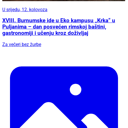
U srijedu, 12. kolovoza
XVIII. Burnumske ide u Eko kampusu „Krka“ u
Puljanima – dan posvećen rimskoj baštini,
gastronomiji i učenju kroz doživljaj
Za večeri bez žurbe