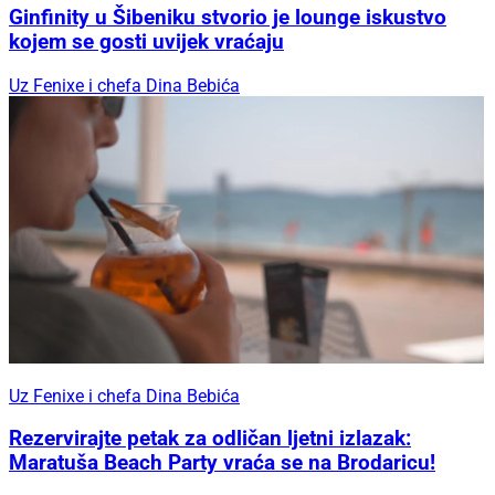
Ginfinity u Šibeniku stvorio je lounge iskustvo
kojem se gosti uvijek vraćaju
Uz Fenixe i chefa Dina Bebića
Uz Fenixe i chefa Dina Bebića
Rezervirajte petak za odličan ljetni izlazak:
Maratuša Beach Party vraća se na Brodaricu!