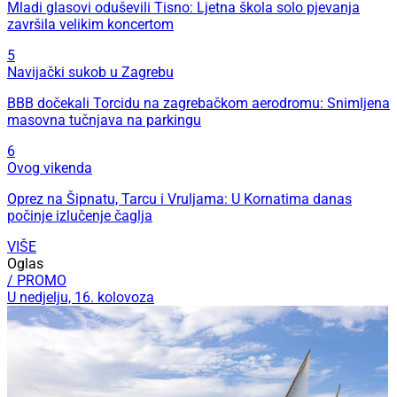
Mladi glasovi oduševili Tisno: Ljetna škola solo pjevanja
završila velikim koncertom
5
Navijački sukob u Zagrebu
BBB dočekali Torcidu na zagrebačkom aerodromu: Snimljena
masovna tučnjava na parkingu
6
Ovog vikenda
Oprez na Šipnatu, Tarcu i Vruljama: U Kornatima danas
počinje izlučenje čaglja
VIŠE
Oglas
/ PROMO
U nedjelju, 16. kolovoza