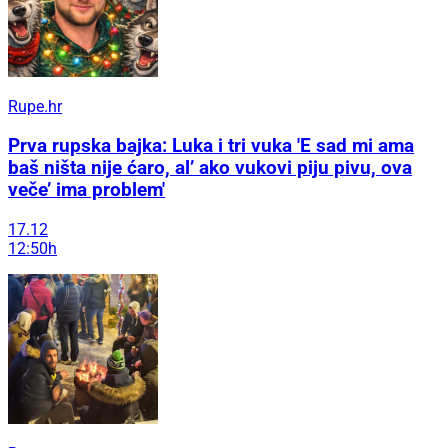
Rupe.hr
Prva rupska bajka: Luka i tri vuka 'E sad mi ama
baš ništa nije ćaro, al’ ako vukovi piju pivu, ova
veče’ ima problem'
17.12
12:50h