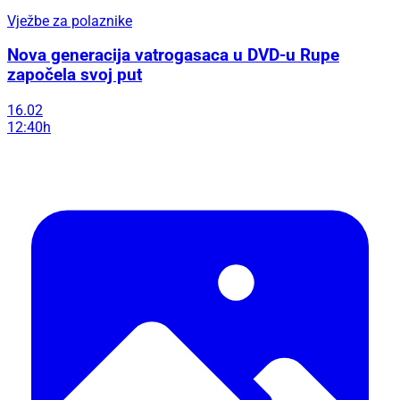
Vježbe za polaznike
Nova generacija vatrogasaca u DVD-u Rupe
započela svoj put
16.02
12:40h