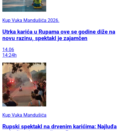
Kup Vuka Mandušića 2026.
Utrka karića u Rupama ove se godine diže na
novu razinu, spektakl je zajamčen
14.06
14:24h
Kup Vuka Mandušića
Rupski spektakl na drvenim karićima: Najluđa