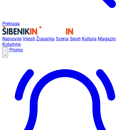
Pretraga
Najnovije
Vijesti
Županija
Scena
Sport
Kultura
Magazin
Kolumne
Promo