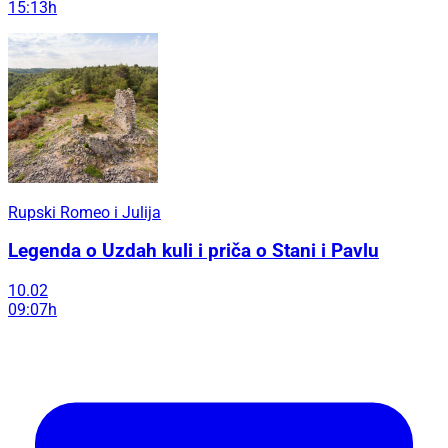
15:13h
Rupski Romeo i Julija
Legenda o Uzdah kuli i priča o Stani i Pavlu
10.02
09:07h