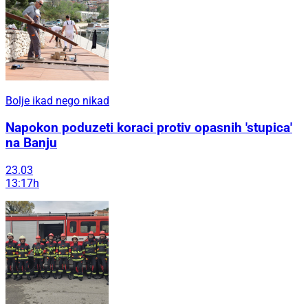
Bolje ikad nego nikad
Napokon poduzeti koraci protiv opasnih 'stupica'
na Banju
23.03
13:17h