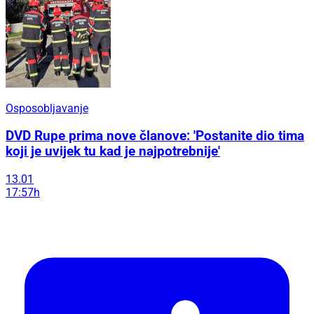
Osposobljavanje
DVD Rupe prima nove članove: 'Postanite dio tima
koji je uvijek tu kad je najpotrebnije'
13.01
17:57h