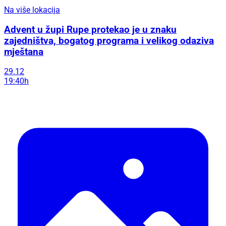
Na više lokacija
Advent u župi Rupe protekao je u znaku
zajedništva, bogatog programa i velikog odaziva
mještana
29.12
19:40h