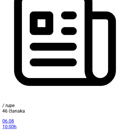
/ rupe
46 članaka
06.08
10:00h