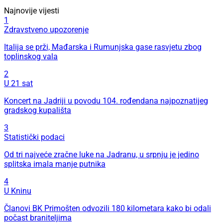
Najnovije vijesti
1
Zdravstveno upozorenje
Italija se prži, Mađarska i Rumunjska gase rasvjetu zbog
toplinskog vala
2
U 21 sat
Koncert na Jadriji u povodu 104. rođendana najpoznatijeg
gradskog kupališta
3
Statistički podaci
Od tri najveće zračne luke na Jadranu, u srpnju je jedino
splitska imala manje putnika
4
U Kninu
Članovi BK Primošten odvozili 180 kilometara kako bi odali
počast braniteljima