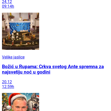
24.12
09:14h
Velike jaslice
Božić u Rupama: Crkva svetog Ante spremna za
najsvetiju noć u godini
20.12
12:59h