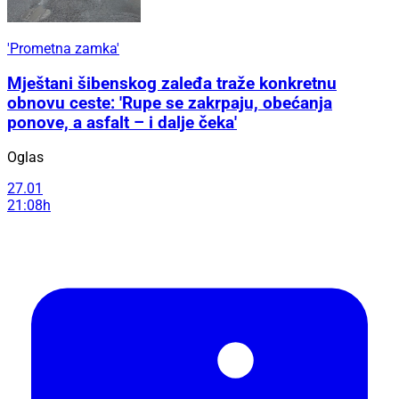
'Prometna zamka'
Mještani šibenskog zaleđa traže konkretnu
obnovu ceste: 'Rupe se zakrpaju, obećanja
ponove, a asfalt – i dalje čeka'
Oglas
27.01
21:08h