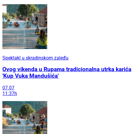
Spektakl u skradinskom zaleđu
Ovog vikenda u Rupama tradicionalna utrka karića
'Kup Vuka Mandušića'
07.07
11:37h