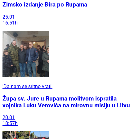
Zimsko izdanje Đira po Rupama
25.01
16:51h
'Da nam se sritno vrati'
Župa sv. Jure u Rupama molitvom ispratila
vojnika Luku Verovića na mirovnu misiju u Litvu
20.01
18:57h