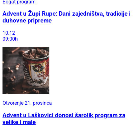
Bogat program
Advent u Župi Rupe: Dani zajedništva, tradicije i
duhovne pripreme
10.12
09:00h
Otvorenje 21. prosinca
Advent u Laškovici donosi šarolik program za
velike i male