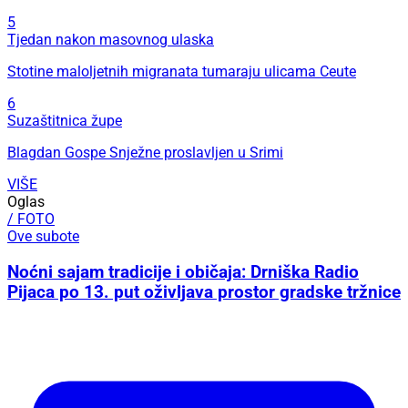
5
Tjedan nakon masovnog ulaska
Stotine maloljetnih migranata tumaraju ulicama Ceute
6
Suzaštitnica župe
Blagdan Gospe Snježne proslavljen u Srimi
VIŠE
Oglas
/ FOTO
Ove subote
Noćni sajam tradicije i običaja: Drniška Radio
Pijaca po 13. put oživljava prostor gradske tržnice