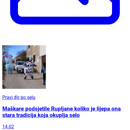
Pravi đir po selu
Maškare podsjetile Rupljane koliko je lijepa ona
stara tradicija koja okuplja selo
14.02