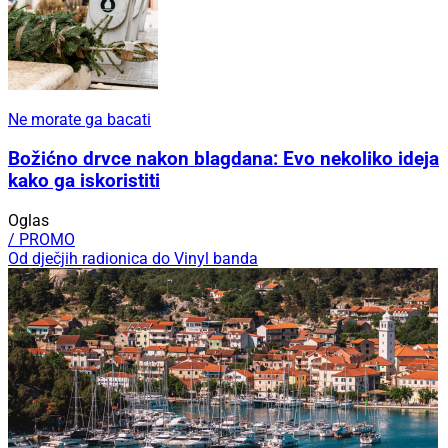
Ne morate ga bacati
Božićno drvce nakon blagdana: Evo nekoliko ideja
kako ga iskoristiti
Oglas
/ PROMO
Od dječjih radionica do Vinyl banda