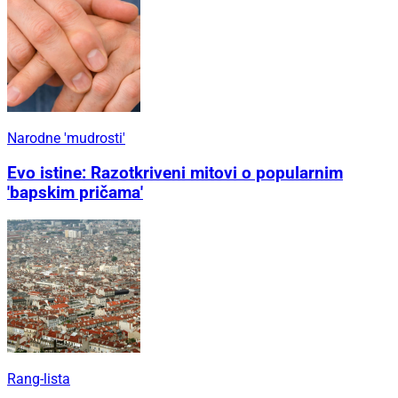
Narodne 'mudrosti'
Evo istine: Razotkriveni mitovi o popularnim
'bapskim pričama'
Rang-lista