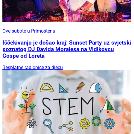
Ove subote u Primoštenu
Iščekivanju je došao kraj: Sunset Party uz svjetski
poznatog DJ Davida Moralesa na Vidikovcu
Gospe od Loreta
Besplatne radionice za djecu