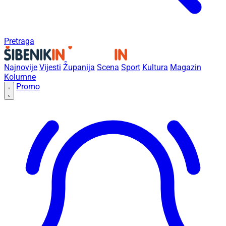
Pretraga
Najnovije
Vijesti
Županija
Scena
Sport
Kultura
Magazin
Kolumne
Promo