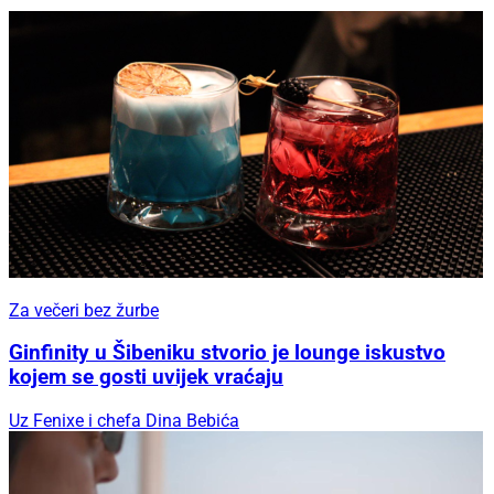
Za večeri bez žurbe
Ginfinity u Šibeniku stvorio je lounge iskustvo
kojem se gosti uvijek vraćaju
Uz Fenixe i chefa Dina Bebića