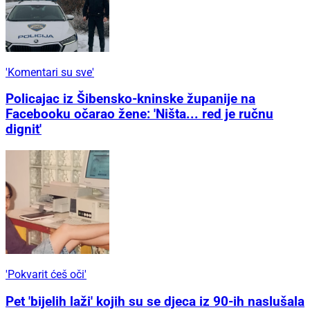
'Komentari su sve'
Policajac iz Šibensko-kninske županije na
Facebooku očarao žene: 'Ništa... red je ručnu
dignit'
'Pokvarit ćeš oči'
Pet 'bijelih laži' kojih su se djeca iz 90-ih naslušala