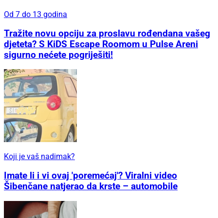
Od 7 do 13 godina
Tražite novu opciju za proslavu rođendana vašeg
djeteta? S KiDS Escape Roomom u Pulse Areni
sigurno nećete pogriješiti!
Koji je vaš nadimak?
Imate li i vi ovaj 'poremećaj'? Viralni video
Šibenčane natjerao da krste – automobile