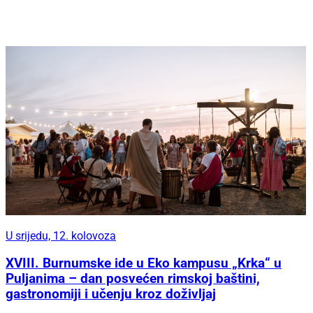
U srijedu, 12. kolovoza
XVIII. Burnumske ide u Eko kampusu „Krka“ u
Puljanima – dan posvećen rimskoj baštini,
gastronomiji i učenju kroz doživljaj