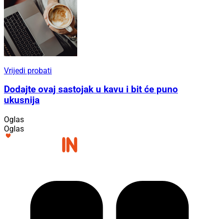
Vrijedi probati
Dodajte ovaj sastojak u kavu i bit će puno
ukusnija
Oglas
Oglas