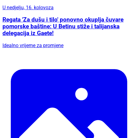
U nedjelju, 16. kolovoza
Regata 'Za dušu i tilo' ponovno okuplja čuvare
pomorske baštine: U Betinu stiže i talijanska
delegacija iz Gaete!
Idealno vrijeme za promjene