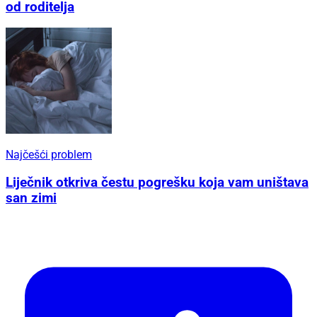
od roditelja
Najčešći problem
Liječnik otkriva čestu pogrešku koja vam uništava
san zimi