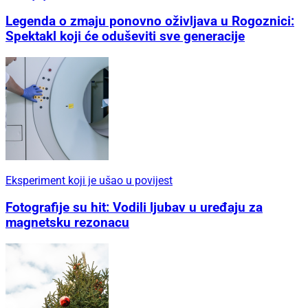
Legenda o zmaju ponovno oživljava u Rogoznici:
Spektakl koji će oduševiti sve generacije
Eksperiment koji je ušao u povijest
Fotografije su hit: Vodili ljubav u uređaju za
magnetsku rezonacu