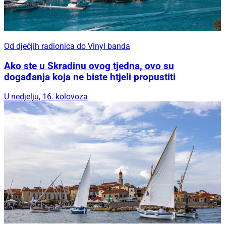
Od dječjih radionica do Vinyl banda
Ako ste u Skradinu ovog tjedna, ovo su
događanja koja ne biste htjeli propustiti
U nedjelju, 16. kolovoza