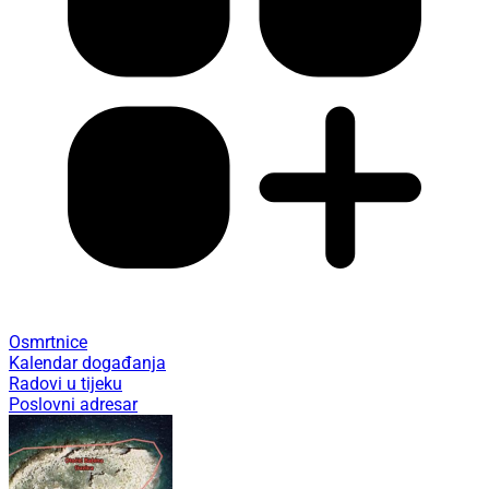
Osmrtnice
Kalendar događanja
Radovi u tijeku
Poslovni adresar