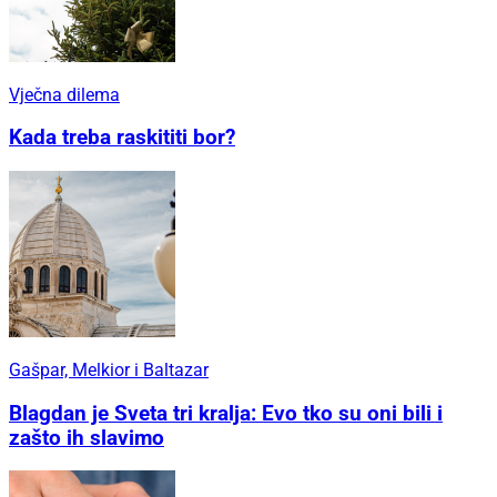
Vječna dilema
Kada treba raskititi bor?
Gašpar, Melkior i Baltazar
Blagdan je Sveta tri kralja: Evo tko su oni bili i
zašto ih slavimo