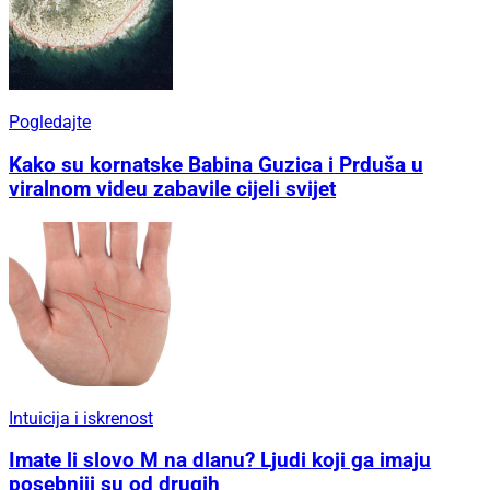
Pogledajte
Kako su kornatske Babina Guzica i Prduša u
viralnom videu zabavile cijeli svijet
Intuicija i iskrenost
Imate li slovo M na dlanu? Ljudi koji ga imaju
posebniji su od drugih