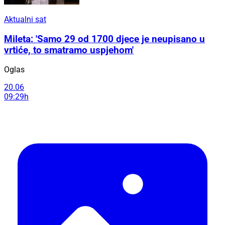
Aktualni sat
Mileta: 'Samo 29 od 1700 djece je neupisano u
vrtiće, to smatramo uspjehom'
Oglas
20.06
09:29h