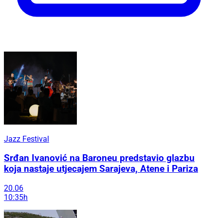
Jazz Festival
Srđan Ivanović na Baroneu predstavio glazbu
koja nastaje utjecajem Sarajeva, Atene i Pariza
20.06
10:35h