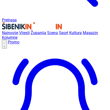
Pretraga
Najnovije
Vijesti
Županija
Scena
Sport
Kultura
Magazin
Kolumne
Promo