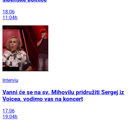
18.06
11:04h
Intervju
Vanni će se na sv. Mihovilu pridružiti Sergej iz
Voicea, vodimo vas na koncert
17.06
19:04h