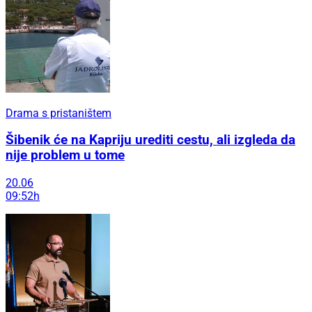
Drama s pristaništem
Šibenik će na Kapriju urediti cestu, ali izgleda da
nije problem u tome
20.06
09:52h