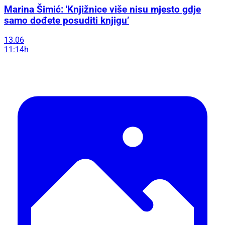
Marina Šimić: 'Knjižnice više nisu mjesto gdje
samo dođete posuditi knjigu’
13.06
11:14h