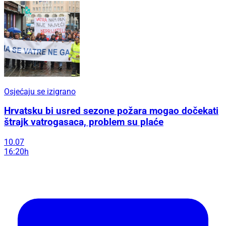
Osjećaju se izigrano
Hrvatsku bi usred sezone požara mogao dočekati
štrajk vatrogasaca, problem su plaće
10.07
16:20h