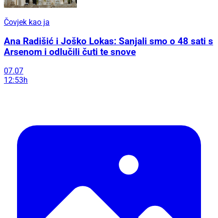
Čovjek kao ja
Ana Radišić i Joško Lokas: Sanjali smo o 48 sati s
Arsenom i odlučili čuti te snove
07.07
12:53h