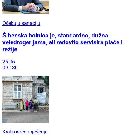
Očekuju sanaciju
Šibenska bolnica je, standardno, dužna
veledrogerijama, ali redovito servisira plaće i
režije
25.06
09:13h
Kratkoročno rješenje