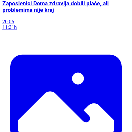
Zaposlenici Doma zdravlja dobili plaće, ali
problemima nije kraj
20.06
11:31h