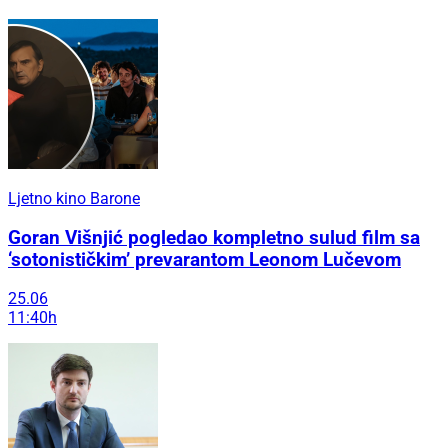
Ljetno kino Barone
Goran Višnjić pogledao kompletno sulud film sa
‘sotonističkim’ prevarantom Leonom Lučevom
25.06
11:40h