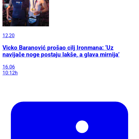
12,20
Vicko Baranović prošao cilj Ironmana: ‘Uz
navijače noge postaju lakše, a glava mirnija’
16.06
10:12h