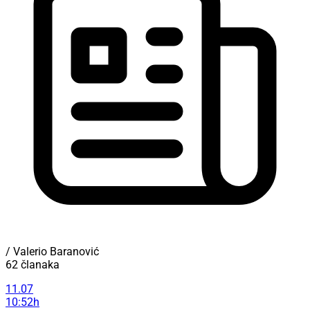
/ Valerio Baranović
62 članaka
11.07
10:52h