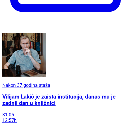
Nakon 37 godina staža
Vilijam Lakić je zaista institucija, danas mu je
zadnji dan u knjižnici
31.05
12:57h